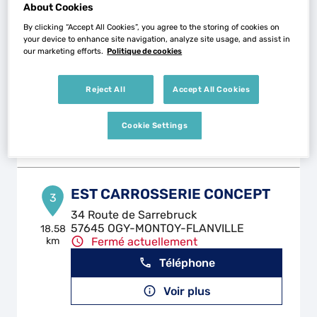
About Cookies
By clicking “Accept All Cookies”, you agree to the storing of cookies on
ACH AUTO
your device to enhance site navigation, analyze site usage, and assist in
2
our marketing efforts.
Politique de cookies
9 Rue des Balanciers
57100 THIONVILLE
12.3 km
Fermé actuellement
Reject All
Accept All Cookies
Téléphone
Cookie Settings
Voir plus
EST CARROSSERIE CONCEPT
3
34 Route de Sarrebruck
57645 OGY-MONTOY-FLANVILLE
18.58
km
Fermé actuellement
Téléphone
Voir plus