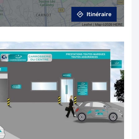
Itinéraire
Leaflet
| Map ©2026
HERE