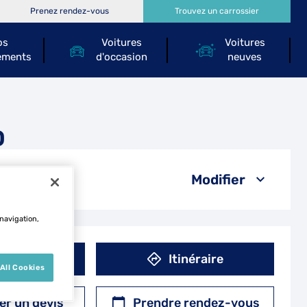
Prenez rendez-vous
Trouvez un carrossier
os
Voitures
Voitures
ements
d'occasion
neuves
O
Modifier
 navigation,
éphone
Itinéraire
All Cookies
r un devis
Prendre rendez-vous