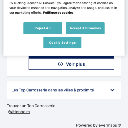
Voir plus
By clicking “Accept All Cookies”, you agree to the storing of cookies on
your device to enhance site navigation, analyze site usage, and assist in
our marketing efforts.
Politique de cookies
SERVICES AUTOS 68
2
Reject All
Accept All Cookies
18 Rue de Belfort
68210 DANNEMARIE
26.16
Cookie Settings
km
Fermé actuellement
Téléphone
Voir plus
Les Top Carrosserie dans les villes à proximité
Trouver un Top Carrosserie
Wittenheim
Powered by
evermaps ©