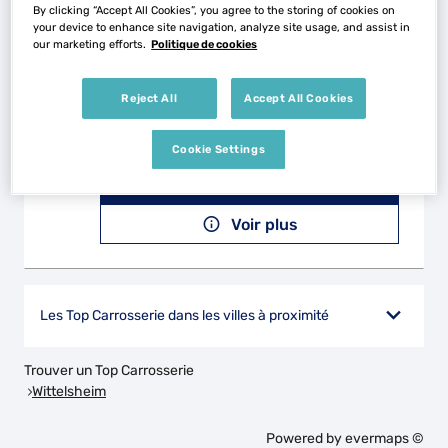
Voir plus
By clicking “Accept All Cookies”, you agree to the storing of cookies on
your device to enhance site navigation, analyze site usage, and assist in
our marketing efforts.
Politique de cookies
SERVICES AUTOS 68
2
Reject All
Accept All Cookies
18 Rue de Belfort
68210 DANNEMARIE
22.12
Cookie Settings
km
Fermé aujourd'hui
Téléphone
Voir plus
Les Top Carrosserie dans les villes à proximité
Trouver un Top Carrosserie
Wittelsheim
Powered by
evermaps ©