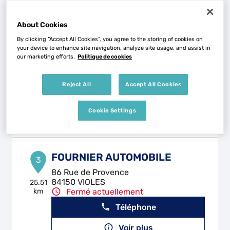
Voir plus
About Cookies
By clicking “Accept All Cookies”, you agree to the storing of cookies on
PROVENCE ATELIER
2
your device to enhance site navigation, analyze site usage, and assist in
our marketing efforts.
Politique de cookies
512 Avenue des Rouliers
84170 MONTEUX
15.66
km
Fermé actuellement
Reject All
Accept All Cookies
Téléphone
Cookie Settings
Voir plus
FOURNIER AUTOMOBILE
3
86 Rue de Provence
84150 VIOLES
25.51
km
Fermé actuellement
Téléphone
Voir plus