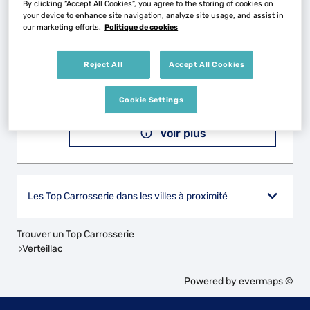
By clicking “Accept All Cookies”, you agree to the storing of cookies on
your device to enhance site navigation, analyze site usage, and assist in
our marketing efforts.
Politique de cookies
ESTEVE AUTOMOBILES
2
19 Rue Montaigne
Reject All
Accept All Cookies
24110 ST ASTIER
26.4 km
Fermé aujourd'hui
Cookie Settings
Téléphone
Voir plus
Les Top Carrosserie dans les villes à proximité
Trouver un Top Carrosserie
Verteillac
Powered by
evermaps ©