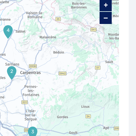
+
−
4
2
3