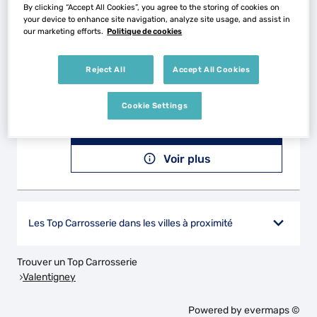
Voir plus
By clicking “Accept All Cookies”, you agree to the storing of cookies on
your device to enhance site navigation, analyze site usage, and assist in
our marketing efforts.
Politique de cookies
SERVICES AUTOS 68
2
Reject All
Accept All Cookies
18 Rue de Belfort
68210 DANNEMARIE
27.92
Cookie Settings
km
Fermé actuellement
Téléphone
Voir plus
Les Top Carrosserie dans les villes à proximité
Trouver un Top Carrosserie
Valentigney
Powered by
evermaps ©