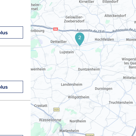
plus
2
plus