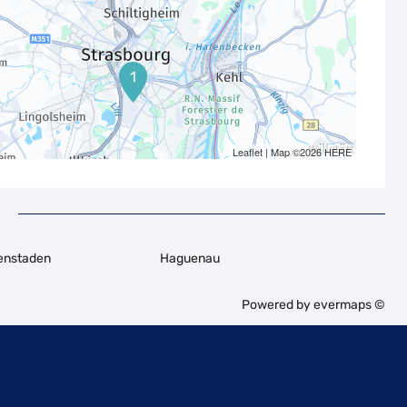
1
Leaflet
| Map ©2026
HERE
fenstaden
Haguenau
Powered by
evermaps ©