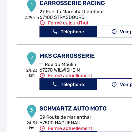
CARROSSERIE RACING
1
27 Rue du Marechal Lefebvre
67100 STRASBOURG
2.79 km
Fermé aujourd'hui
Téléphone
Voir 
MKS CARROSSERIE
2
11 Rue du Moulin
67270 WILWISHEIM
24.23
km
Fermé actuellement
Téléphone
Voir 
SCHWARTZ AUTO MOTO
3
59 Route de Marienthal
67500 HAGUENAU
24.51
km
Fermé actuellement