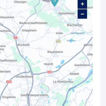
3
+
−