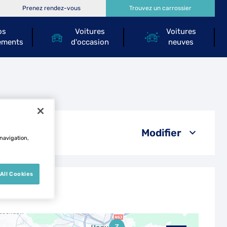
Prenez rendez-vous
Trouvez un carrossier
os
Voitures
Voitures
ements
d'occasion
neuves
urg
Modifier
 navigation,
All Cookies