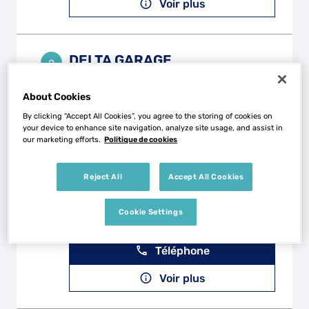
Voir plus
DELTA GARAGE
2
2 Rue de la Maladiere
38360 SASSENAGE
3.01 km
About Cookies
Fermé actuellement
By clicking “Accept All Cookies”, you agree to the storing of cookies on
Voir plus
your device to enhance site navigation, analyze site usage, and assist in
our marketing efforts.
Politique de cookies
Reject All
Accept All Cookies
MASSY AUTO
3
1 Impasse Henri Barbusse
Cookie Settings
38120 SAINT-EGREVE
6.24 km
Fermé actuellement
Téléphone
Voir plus