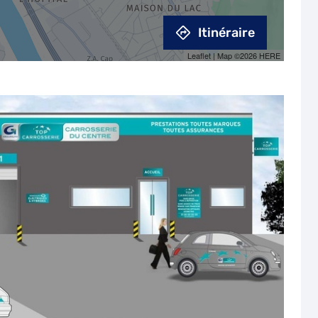
Itinéraire
Leaflet
| Map ©2026
HERE