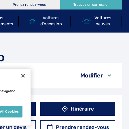
Prenez rendez-vous
Trouvez un carrossier
os
Voitures
Voitures
ements
d'occasion
neuves
O
Modifier
 navigation,
éphone
Itinéraire
All Cookies
r un devis
Prendre rendez-vous