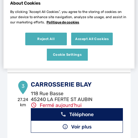
About Cookies
By clicking “Accept All Cookies”, you agree to the storing of cookies on
P. ET A. AUTO 45
your device to enhance site navigation, analyze site usage, and assist in
2
our marketing efforts.
Politique de cookies
8 Avenue du Stade
45550 SAINTDENISDEL'HOTEL
21.1 km
Fermé aujourd'hui
Reject All
Accept All Cookies
Téléphone
Cookie Settings
Voir plus
CARROSSERIE BLAY
3
118 Rue Basse
45240 LA FERTE ST AUBIN
27.24
km
Fermé aujourd'hui
Téléphone
Voir plus