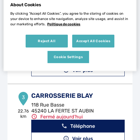
Voir plus
About Cookies
By clicking “Accept All Cookies”, you agree to the storing of cookies on
your device to enhance site navigation, analyze site usage, and assist in
our marketing efforts.
Politique de cookies
P. ET A. AUTO 45
2
8 Avenue du Stade
Reject All
Accept All Cookies
45550 SAINTDENISDEL'HOTEL
13.02
km
Fermé aujourd'hui
Téléphone
Cookie Settings
Voir plus
CARROSSERIE BLAY
3
118 Rue Basse
45240 LA FERTE ST AUBIN
22.76
km
Fermé aujourd'hui
Téléphone
Voir plus