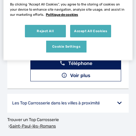
Voir plus
By clicking “Accept All Cookies”, you agree to the storing of cookies on
your device to enhance site navigation, analyze site usage, and assist in
our marketing efforts.
Politique de cookies
CARROSSERIE FAISAN PÈRE
2
Reject All
Accept All Cookies
ET FILS
15.39
30 Route du Stade
km
Cookie Settings
26190 SAINT-LAURENT-EN-ROYANS
Fermé actuellement
Téléphone
Voir plus
Les Top Carrosserie dans les villes à proximité
Trouver un Top Carrosserie
Saint-Paul-lès-Romans