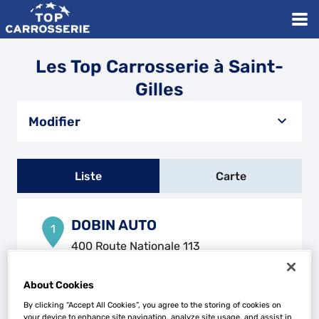
Les Top Carrosserie à Saint-
Gilles
Modifier
Liste
Carte
DOBIN AUTO
1
400 Route Nationale 113
30920 CODOGNAN
17.65
km
Ouvert 08:00 - 12:00 et 14:00 -
About Cookies
19:00
By clicking “Accept All Cookies”, you agree to the storing of cookies on
Téléphone
your device to enhance site navigation, analyze site usage, and assist in