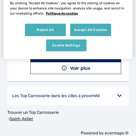
Voir plus
By clicking “Accept All Cookies”, you agree to the storing of cookies on
your device to enhance site navigation, analyze site usage, and assist in
our marketing efforts.
Politique de cookies
GARAGE DU VERTEILLACOIS
2
Reject All
Accept All Cookies
Puymozac
24320 VERTEILLAC
26.74
Cookie Settings
km
Fermé actuellement
Téléphone
Voir plus
Les Top Carrosserie dans les villes à proximité
Trouver un Top Carrosserie
Saint-Astier
Powered by
evermaps ©