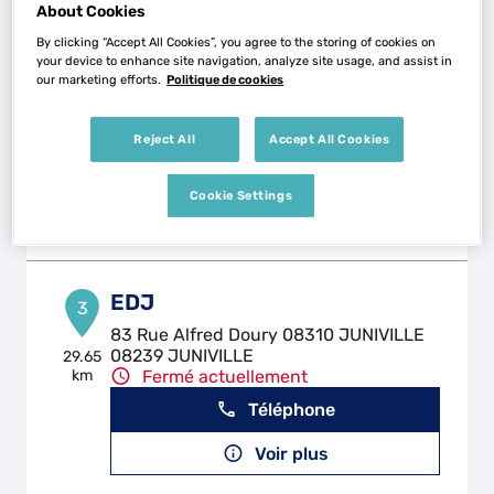
About Cookies
By clicking “Accept All Cookies”, you agree to the storing of cookies on
TB CARROSSERIE
your device to enhance site navigation, analyze site usage, and assist in
2
our marketing efforts.
Politique de cookies
1 Rue du Tumoy
51400 MOURMELON-LE-GRAND
28.33
km
Fermé actuellement
Reject All
Accept All Cookies
Téléphone
Cookie Settings
Voir plus
EDJ
3
83 Rue Alfred Doury 08310 JUNIVILLE
08239 JUNIVILLE
29.65
km
Fermé actuellement
Téléphone
Voir plus