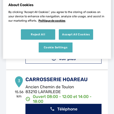
About Cookies
By clicking “Accept All Cookies”, you agree to the storing of cookies on
your device to enhance site navigation, analyze site usage, and assist in
GARAGE CIURANA
2
our marketing efforts.
Politique de cookies
211 Rue Jean Ayral
83200 TOULON
4.42
Reject All
Accept All Cookies
km
Ouvert 08:00 - 12:00 et 14:00 -
18:00
Cookie Settings
Téléphone
Voir plus
CARROSSERIE HOAREAU
3
Ancien Chemin de Toulon
83210 LAFARLEDE
15.56
km
Ouvert 08:00 - 12:00 et 14:00 -
18:00
Téléphone