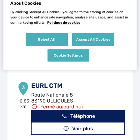
About Cookies
By clicking “Accept All Cookies”, you agree to the storing of cookies on
GARAGE CIURANA
your device to enhance site navigation, analyze site usage, and assist in
2
our marketing efforts.
Politique de cookies
211 Rue Jean Ayral
83200 TOULON
9.22 km
Fermé aujourd'hui
Reject All
Accept All Cookies
Téléphone
Cookie Settings
Voir plus
EURL CTM
3
Route Nationale 8
83190 OLLIOULES
10.83
km
Fermé aujourd'hui
Téléphone
Voir plus