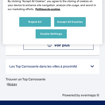
By clicking “Accept All Cookies”, you agree to the storing of cookies on
your device to enhance site navigation, analyze site usage, and assist in
our marketing efforts.
Politique de cookies
AUTHENTIC AUTOMOBILES
2
Zac des Tunieres
Reject All
Accept All Cookies
44119 GRANDCHAMP DES FONTAINES
23.61
km
Fermé aujourd'hui
Cookie Settings
Téléphone
Voir plus
Les Top Carrosserie dans les villes à proximité
Trouver un Top Carrosserie
Nozay
Powered by
evermaps ©