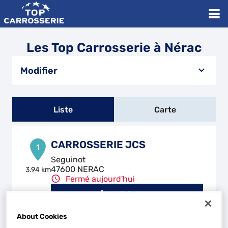
Les Top Carrosserie à Nérac
Modifier
Liste
Carte
CARROSSERIE JCS
1
Seguinot
47600 NERAC
3.94 km
Fermé aujourd'hui
Téléphone
Voir plus
About Cookies