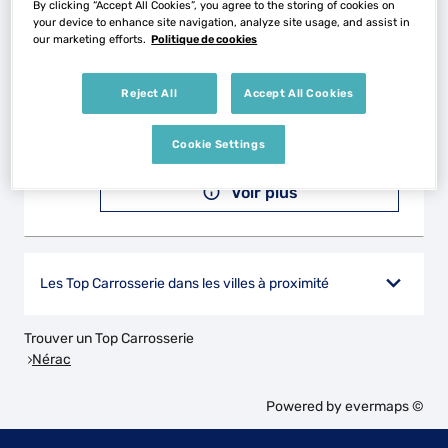
By clicking “Accept All Cookies”, you agree to the storing of cookies on
your device to enhance site navigation, analyze site usage, and assist in
our marketing efforts.
Politique de cookies
CARROSSERIE DE BRITO
2
797 Avenue Leon Blum
Reject All
Accept All Cookies
47000 AGEN
26.28
km
Fermé actuellement
Cookie Settings
Téléphone
Voir plus
Les Top Carrosserie dans les villes à proximité
Trouver un Top Carrosserie
Nérac
Powered by
evermaps ©