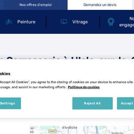
Nos offres d'emploi
Demandez un devis
N
Peinture
Vitrage
engag
p Carrosserie à L'Isle-sur-la
okies
e
“Accept All Cookies”, you agree to the storing of cookies on your device to enhance site
 usage, and assist in our marketing efforts.
Politique de cookies
 Settings
Reject All
Accept 
4 Top Carrosserie à L'Isle-sur-la-Sorgue