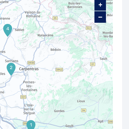
+
−
4
2
1