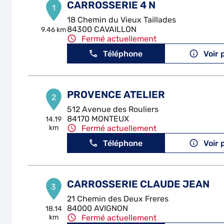
CARROSSERIE 4 N
1
18 Chemin du Vieux Taillades
84300 CAVAILLON
9.46 km
Fermé actuellement
Téléphone
Voir 
PROVENCE ATELIER
2
512 Avenue des Rouliers
84170 MONTEUX
14.19
km
Fermé actuellement
Téléphone
Voir 
CARROSSERIE CLAUDE JEAN
3
21 Chemin des Deux Freres
84000 AVIGNON
18.14
km
Fermé actuellement