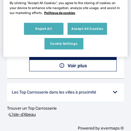
Voir plus
By clicking “Accept All Cookies”, you agree to the storing of cookies on
your device to enhance site navigation, analyze site usage, and assist in
our marketing efforts.
Politique de cookies
CARROSSERIE DE L'ETOILE
2
Reject All
Accept All Cookies
36 Rue Francine Fromont
69120 VAULX-EN-VELIN
28.68
Cookie Settings
km
Fermé aujourd'hui
Téléphone
Voir plus
Les Top Carrosserie dans les villes à proximité
Trouver un Top Carrosserie
L'Isle-d'Abeau
Powered by
evermaps ©