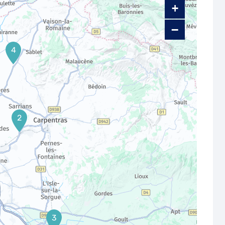
+
−
4
2
3