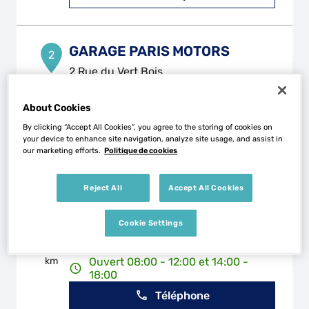
GARAGE PARIS MOTORS
2
2 Rue du Vert Bois
93100 MONTREUIL
21.08
km
Ouvert 09:00 - 13:00 et 14:00 -
About Cookies
18:00
By clicking “Accept All Cookies”, you agree to the storing of cookies on
Téléphone
your device to enhance site navigation, analyze site usage, and assist in
our marketing efforts.
Politique de cookies
Voir plus
Reject All
Accept All Cookies
CARROSSERIE JDS
3
Cookie Settings
183 Avenue Maurice Berteaux
78500 SARTROUVILLE
22.07
km
Ouvert 08:00 - 12:00 et 14:00 -
18:00
Téléphone