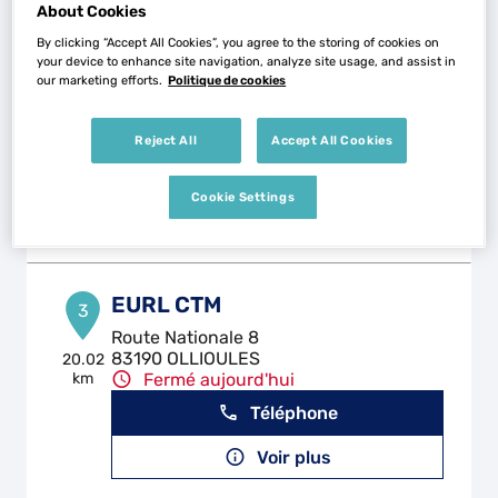
About Cookies
By clicking “Accept All Cookies”, you agree to the storing of cookies on
GARAGE CIURANA
your device to enhance site navigation, analyze site usage, and assist in
2
our marketing efforts.
Politique de cookies
211 Rue Jean Ayral
83200 TOULON
17.23
km
Fermé aujourd'hui
Reject All
Accept All Cookies
Téléphone
Cookie Settings
Voir plus
EURL CTM
3
Route Nationale 8
83190 OLLIOULES
20.02
km
Fermé aujourd'hui
Téléphone
Voir plus