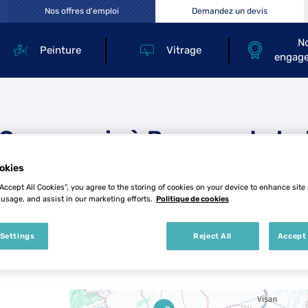
Nos offres d'emploi
Demandez un devis
N
Peinture
Vitrage
engag
 Carrosserie à Beaumont-du
okies
toux
“Accept All Cookies”, you agree to the storing of cookies on your device to enhance site
 usage, and assist in our marketing efforts.
Politique de cookies
 Settings
Reject All
Accept 
5 Top Carrosserie à Beaumont-du-Ventou