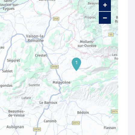
+
−
1