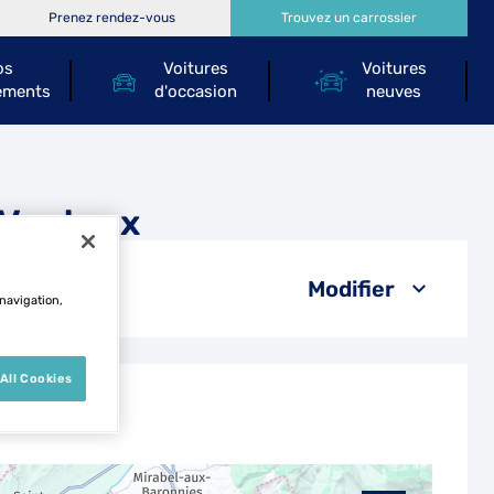
Prenez rendez-vous
Trouvez un carrossier
os
Voitures
Voitures
ements
d'occasion
neuves
-Ventoux
Modifier
 navigation,
All Cookies
x