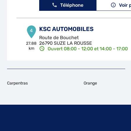
Téléphone
Voir 
KSC AUTOMOBILES
4
Route de Bouchet
26790 SUZE LA ROUSSE
27.88
km
Ouvert 08:00 - 12:00 et 14:00 - 17:00
Téléphone
Voir 
KSC AUTOMOBILES
5
Carpentras
Orange
Route de Bouchet
26790 SUZE-LA-ROUSSE
27.92
km
Ouvert 08:00 - 12:00 et 14:00 - 17:00
Téléphone
Voir 