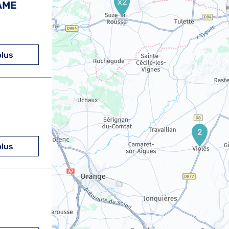
x2
AME
plus
2
plus