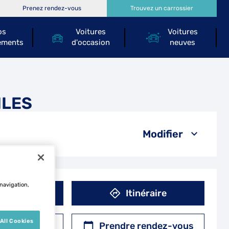
Prenez rendez-vous
Trouvez un carrossier
os
Voitures
Voitures
ements
d'occasion
neuves
ILES
Modifier
 navigation,
éphone
Itinéraire
All Cookies
r un devis
Prendre rendez-vous