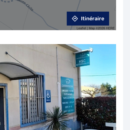
Itinéraire
Leaflet
| Map ©2026
HERE