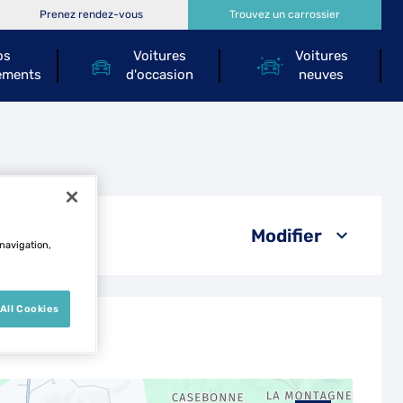
Prenez rendez-vous
Trouvez un carrossier
os
Voitures
Voitures
ements
d'occasion
neuves
e
Modifier
 navigation,
All Cookies