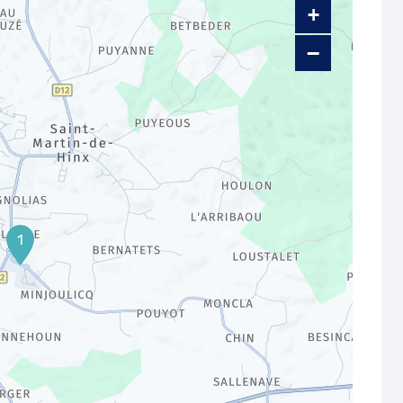
+
−
1