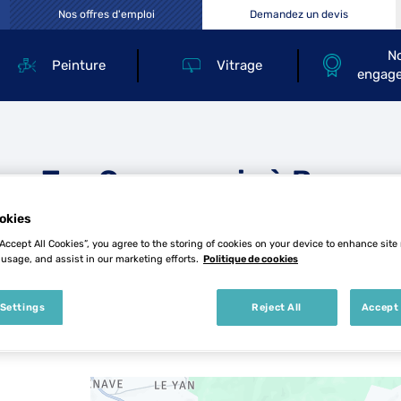
Nos offres d'emploi
Demandez un devis
N
Peinture
Vitrage
engag
Les Top Carrosserie à Bayonn
okies
“Accept All Cookies”, you agree to the storing of cookies on your device to enhance site
 usage, and assist in our marketing efforts.
Politique de cookies
 Settings
Reject All
Accept 
1 Top Carrosserie à Bayonne