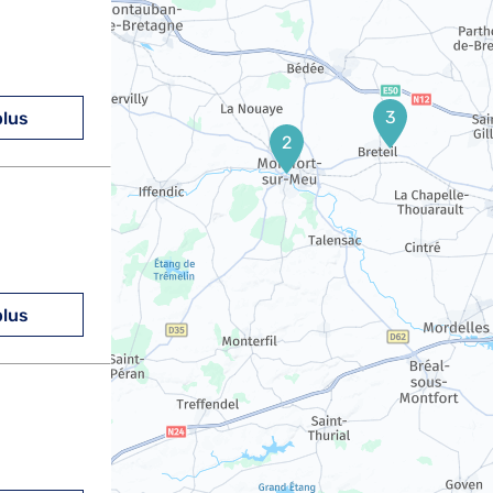
3
plus
2
plus