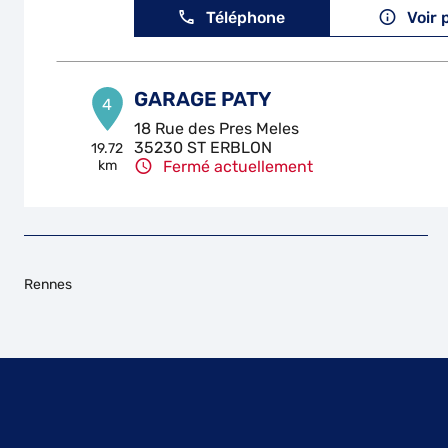
Téléphone
Voir 
GARAGE PATY
4
18 Rue des Pres Meles
35230 ST ERBLON
19.72
km
Fermé actuellement
Téléphone
Voir 
CARROSSERIE - GARAGE DE LA
5
Rennes
TEILLAIS
21.71
5 Rue Charles Croize
km
35740 PACE
Fermé actuellement
Téléphone
Voir 