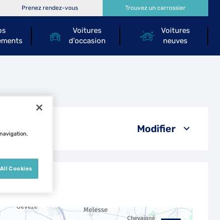
Prenez rendez-vous
Trouvez un carrossier
os
Voitures
Voitures
ements
d'occasion
neuves
n
Modifier
 navigation,
All Cookies