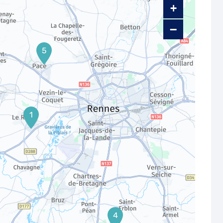
+
−
5
1
4