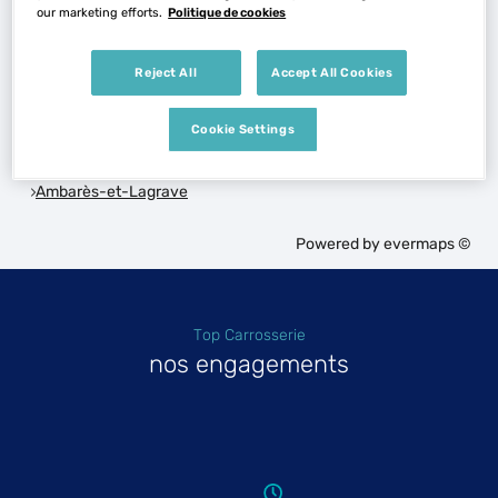
Voir plus
our marketing efforts.
Politique de cookies
Reject All
Accept All Cookies
Les Top Carrosserie dans les villes à proximité
Cookie Settings
Trouver un Top Carrosserie
Ambarès-et-Lagrave
Powered by
evermaps ©
Top Carrosserie
nos engagements