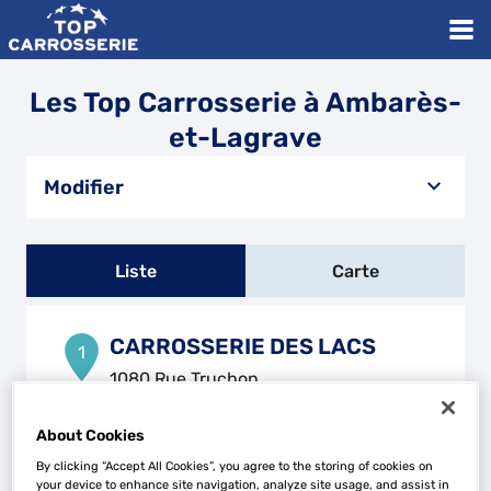
Les Top Carrosserie à Ambarès-
et-Lagrave
Modifier
Liste
Carte
CARROSSERIE DES LACS
1
1080 Rue Truchon
33140 CADAUJAC
20.61
km
Fermé aujourd'hui
About Cookies
Téléphone
By clicking “Accept All Cookies”, you agree to the storing of cookies on
your device to enhance site navigation, analyze site usage, and assist in