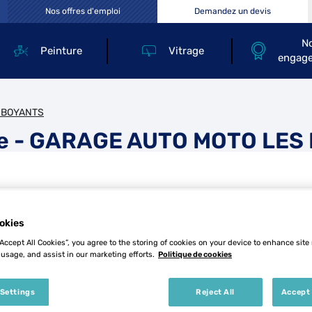
Nos offres d'emploi
Demandez un devis
N
Peinture
Vitrage
engag
MBOYANTS
rie - GARAGE AUTO MOTO LE
okies
“Accept All Cookies”, you agree to the storing of cookies on your device to enhance site
BOYANTS
 usage, and assist in our marketing efforts.
Politique de cookies
Tél
 Settings
Reject All
Accept 
Demande