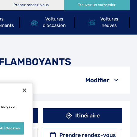
Prenez rendez-vous
Trouvez un carrossier
os
Voitures
Voitures
ements
d'occasion
neuves
S FLAMBOYANTS
Modifier
 navigation,
éphone
Itinéraire
All Cookies
r un devis
Prendre rendez-vous