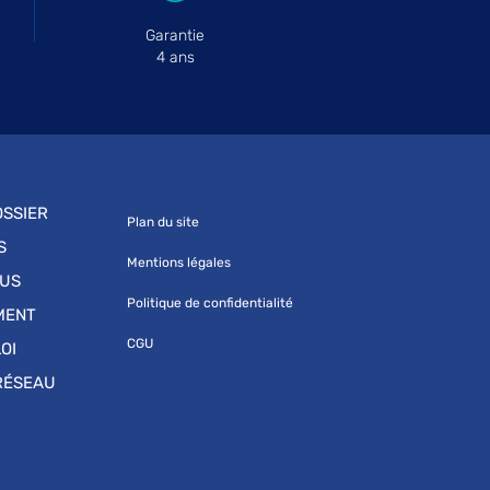
Garantie
4 ans
SSIER
Plan du site
S
Mentions légales
OUS
Politique de confidentialité
MENT
CGU
OI
RÉSEAU