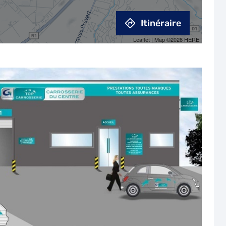
Itinéraire
Leaflet
| Map ©2026
HERE