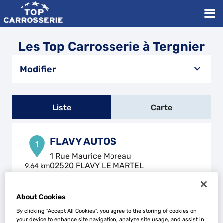
Les Top Carrosserie à Tergnier
Modifier
Liste
Carte
FLAVY AUTOS
1
1 Rue Maurice Moreau
02520 FLAVY LE MARTEL
9.64 km
Ouvert 08:00 - 12:00 et 14:00 -
18:30
About Cookies
Téléphone
By clicking “Accept All Cookies”, you agree to the storing of cookies on
Voir plus
your device to enhance site navigation, analyze site usage, and assist in