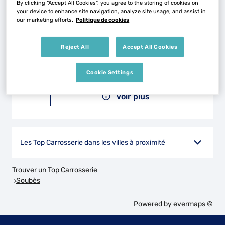
By clicking “Accept All Cookies”, you agree to the storing of cookies on
your device to enhance site navigation, analyze site usage, and assist in
our marketing efforts.
Politique de cookies
GARAGE ESCUDIER
2
25 RUE DU CARDINAL
Reject All
Accept All Cookies
34800 CLERMONT L HERAULT
18.52
km
Fermé aujourd'hui
Cookie Settings
Téléphone
Voir plus
Les Top Carrosserie dans les villes à proximité
Trouver un Top Carrosserie
Soubès
Powered by
evermaps ©