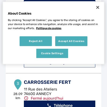
Voir plus
About Cookies
By clicking “Accept All Cookies”, you agree to the storing of cookies on
CARROSSERIE PRIGENT
your device to enhance site navigation, analyze site usage, and assist in
2
our marketing efforts.
Politique de cookies
341 Route de Lovagny
74330 POISY
24.65
km
Ouvert 08:00 - 12:00 et 14:00 -
Reject All
Accept All Cookies
19:00
Téléphone
Cookie Settings
Voir plus
CARROSSERIE FERT
3
11 Rue des Ateliers
74600 ANNECY
28.09
km
Fermé aujourd'hui
Téléphone