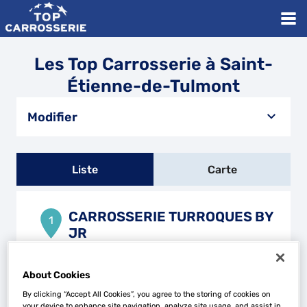
Les Top Carrosserie à Saint-
Étienne-de-Tulmont
Modifier
Liste
Carte
CARROSSERIE TURROQUES BY
1
JR
305 m
41 Rue des Chenes
82410 SAINT-ETIENNE-DE-TULMONT
About Cookies
Fermé actuellement
By clicking “Accept All Cookies”, you agree to the storing of cookies on
Téléphone
your device to enhance site navigation, analyze site usage, and assist in