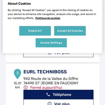
Voir plus
About Cookies
By clicking “Accept All Cookies”, you agree to the storing of cookies on
your device to enhance site navigation, analyze site usage, and assist in
our marketing efforts.
Politique de cookies
MCA
2
2380 RTE DEPARTEMENTALE 903
Reject All
Accept All Cookies
74200 ALLINGES
14.47
km
Fermé aujourd'hui
Téléphone
Cookie Settings
Voir plus
EURL TECHNIBOSS
3
942 Route de la Vallee du Giffre
74490 ST JEOIRE EN FAUCIGNY
15.37
km
Fermé aujourd'hui
Téléphone
Voir plus