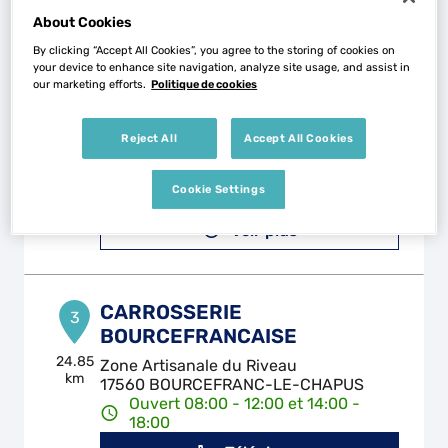
About Cookies
By clicking “Accept All Cookies”, you agree to the storing of cookies on
your device to enhance site navigation, analyze site usage, and assist in
CARROSSERIE AUGUIN
2
our marketing efforts.
Politique de cookies
120 B AV DE L'ETRADE
17530 ARVERT
16.32
Reject All
Accept All Cookies
km
Ouvert 08:00 - 12:00 et 14:00 -
18:00
Téléphone
Cookie Settings
Voir plus
CARROSSERIE
3
BOURCEFRANCAISE
24.85
Zone Artisanale du Riveau
km
17560 BOURCEFRANC-LE-CHAPUS
Ouvert 08:00 - 12:00 et 14:00 -
18:00