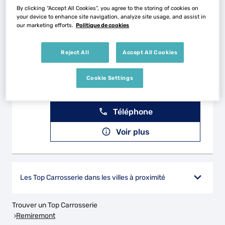
By clicking “Accept All Cookies”, you agree to the storing of cookies on
Voir plus
your device to enhance site navigation, analyze site usage, and assist in
our marketing efforts.
Politique de cookies
CARROSSERIE MILLET
Reject All
Accept All Cookies
2
12 Rue de la Cobrelle
88150 CHAVELOT
26.01
Cookie Settings
km
Ouvert 08:00 - 12:00 et 14:00 -
18:00
Téléphone
Voir plus
Les Top Carrosserie dans les villes à proximité
Trouver un Top Carrosserie
Remiremont