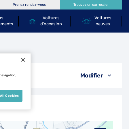
Prenez rendez-vous
Trouvez un carrossier
os
Voitures
Voitures
ements
d'occasion
neuves
er
Modifier
 navigation,
All Cookies