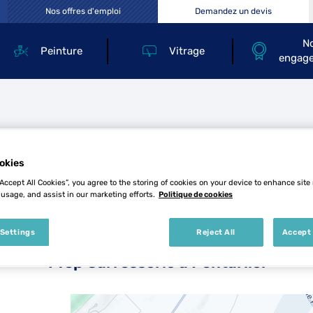
Nos offres d'emploi
Demandez un devis
N
Peinture
Vitrage
engag
es Top Carrosserie à Pontarli
okies
“Accept All Cookies”, you agree to the storing of cookies on your device to enhance site
 usage, and assist in our marketing efforts.
Politique de cookies
 Settings
Reject All
Accept 
1 Top Carrosserie à Pontarlier