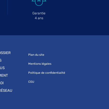
Garantie
4 ans
SSIER
Plan du site
S
Mentions légales
OUS
Politique de confidentialité
MENT
CGU
OI
RÉSEAU