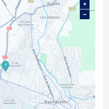
+
−
1