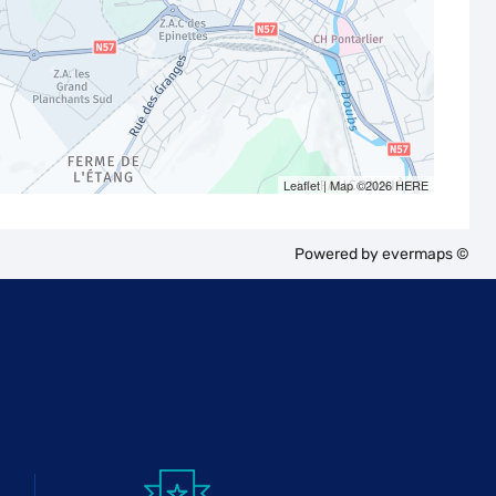
Leaflet
| Map ©2026
HERE
Powered by
evermaps ©