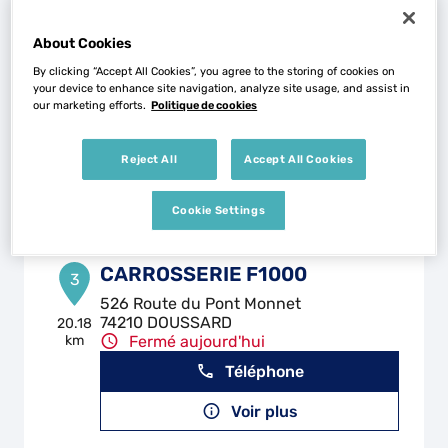
About Cookies
CARROSSERIE FERT
2
By clicking “Accept All Cookies”, you agree to the storing of cookies on
11 Rue des Ateliers
your device to enhance site navigation, analyze site usage, and assist in
74600 ANNECY
5.51 km
our marketing efforts.
Politique de cookies
Fermé aujourd'hui
Téléphone
Reject All
Accept All Cookies
Voir plus
Cookie Settings
CARROSSERIE F1000
3
526 Route du Pont Monnet
74210 DOUSSARD
20.18
km
Fermé aujourd'hui
Téléphone
Voir plus