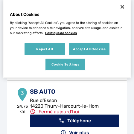
Voir plus
About Cookies
By clicking “Accept All Cookies”, you agree to the storing of cookies on
AUTO SERVICE
2
your device to enhance site navigation, analyze site usage, and assist in
our marketing efforts.
Politique de cookies
Route Départementale 80 Zone Ind
14370 MOULT-CHICHEBOVILLE
12.19
km
Fermé aujourd'hui
Reject All
Accept All Cookies
Téléphone
Cookie Settings
Voir plus
SB AUTO
3
Rue d'Esson
14220 Thury-Harcourt-le-Hom
24.73
km
Fermé aujourd'hui
Téléphone
Voir plus