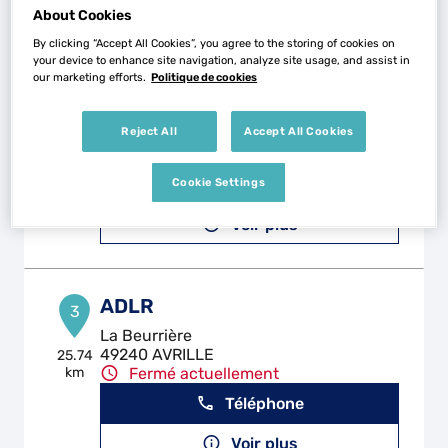
Voir plus
About Cookies
By clicking “Accept All Cookies”, you agree to the storing of cookies on
your device to enhance site navigation, analyze site usage, and assist in
our marketing efforts.
Politique de cookies
SAM' AUTOMOBILES
2
Zi les Landes Fleuries
Reject All
Accept All Cookies
49600 BEAUPREAU-EN-MAUGES
24.21
km
Fermé aujourd'hui
Téléphone
Cookie Settings
Voir plus
ADLR
3
La Beurrière
49240 AVRILLE
25.74
km
Fermé actuellement
Téléphone
Voir plus