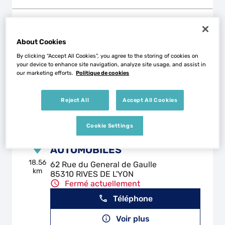
GARAGE ANDRE TROGER
2
About Cookies
11 Avenue de l'Ocean
85580 GRUES
12.87
By clicking “Accept All Cookies”, you agree to the storing of cookies on
km
Fermé actuellement
your device to enhance site navigation, analyze site usage, and assist in
our marketing efforts.
Politique de cookies
Téléphone
Voir plus
Reject All
Accept All Cookies
Cookie Settings
VENDEE MAINTENANCE
3
AUTOMOBILES
18.56
62 Rue du General de Gaulle
km
85310 RIVES DE L'YON
Fermé actuellement
Téléphone
Voir plus