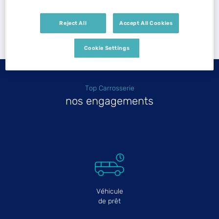
Trouver un Top Carrosserie
Reject All
Accept All Cookies
Lons-le-Saunier
Powered by
evermaps ©
Cookie Settings
Top Carrosserie
nos engagements
Véhicule
de prêt