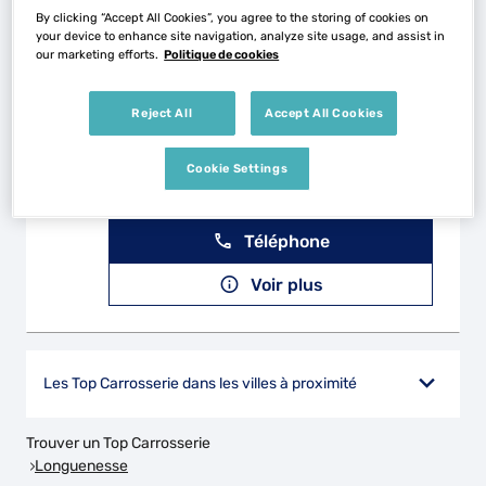
By clicking “Accept All Cookies”, you agree to the storing of cookies on
Voir plus
your device to enhance site navigation, analyze site usage, and assist in
our marketing efforts.
Politique de cookies
DEMILLY AUTOMOBILES
Reject All
Accept All Cookies
2
2 Route de Samer
62240 DESVRES
29.85
Cookie Settings
km
Ouvert 08:30 - 12:00 et 14:00 -
18:30
Téléphone
Voir plus
Les Top Carrosserie dans les villes à proximité
Trouver un Top Carrosserie
Longuenesse