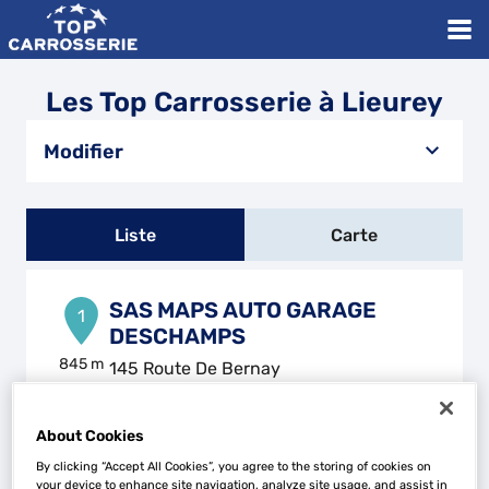
Les Top Carrosserie à Lieurey
Modifier
Liste
Carte
SAS MAPS AUTO GARAGE
1
DESCHAMPS
845 m
145 Route De Bernay
27560 LIEUREY
Ouvert 08:30 - 12:00 et 14:00 -
18:30
About Cookies
Téléphone
By clicking “Accept All Cookies”, you agree to the storing of cookies on
your device to enhance site navigation, analyze site usage, and assist in