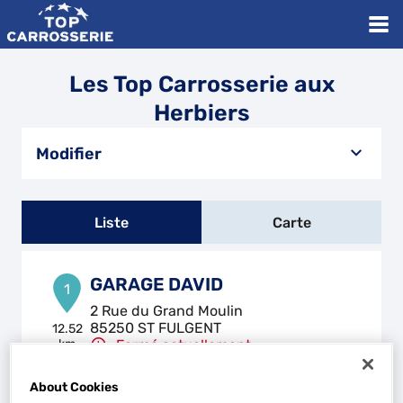
Les Top Carrosserie aux
Herbiers
Modifier
Liste
Carte
GARAGE DAVID
1
2 Rue du Grand Moulin
85250 ST FULGENT
12.52
km
Fermé actuellement
Téléphone
About Cookies