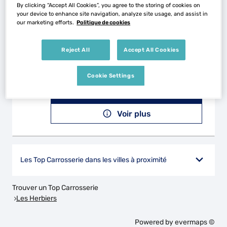
Voir plus
By clicking “Accept All Cookies”, you agree to the storing of cookies on
your device to enhance site navigation, analyze site usage, and assist in
our marketing efforts.
Politique de cookies
CARROSS'AUTO
2
Reject All
Accept All Cookies
Zi Pierre Brune
85110 CHANTONNAY
19.37
Cookie Settings
km
Fermé aujourd'hui
Téléphone
Voir plus
Les Top Carrosserie dans les villes à proximité
Trouver un Top Carrosserie
Les Herbiers
Powered by
evermaps ©