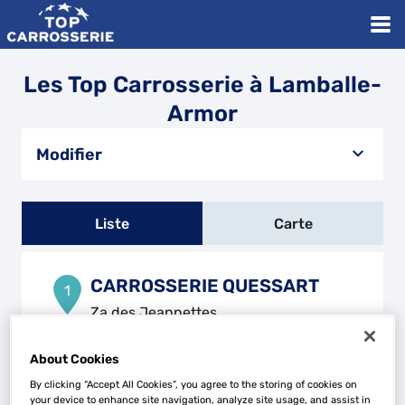
Les Top Carrosserie à Lamballe-
Armor
Modifier
Liste
Carte
CARROSSERIE QUESSART
1
Za des Jeannettes
22430 ERQUY
18.24
km
Fermé aujourd'hui
About Cookies
Téléphone
By clicking “Accept All Cookies”, you agree to the storing of cookies on
your device to enhance site navigation, analyze site usage, and assist in