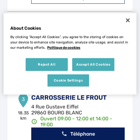
GARAGE DAVID BERVAS
2
About Cookies
8 Theven Ar Reut
By clicking “Accept All Cookies”, you agree to the storing of cookies on
29830 ST PABU
16.62
your device to enhance site navigation, analyze site usage, and assist in
km
Ouvert 08:30 - 12:00 et 13:30 -
our marketing efforts.
Politique de cookies
18:30
Téléphone
Reject All
Accept All Cookies
Voir plus
Cookie Settings
CARROSSERIE LE FROUT
3
4 Rue Gustave Eiffel
29860 BOURG BLANC
18.35
km
Ouvert 09:00 - 12:00 et 14:00 -
19:00
Téléphone